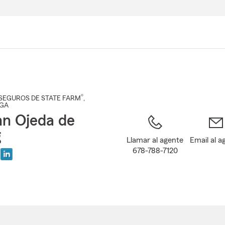
Pasar
al
contenido
principal
®
SEGUROS DE STATE FARM
,
 GA
nn Ojeda de
g
Llamar al agente
Email al a
678-788-7120