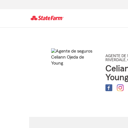
Comienzo
del
contenido
principal
AGENTE DE 
RIVERDALE
,
Celia
Youn