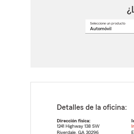
¿
Seleccione un producto
Selec
un
nomb
de
produ
del
menú
despl
Detalles de la oficina:
Dirección física:
I
1241 Highway 138 SW
I
Riverdale
,
GA
30296
E