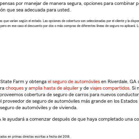
pensas por manejar de manera segura, opciones para combinar pó
ión que sea adecuada para usted.
 que varían según el estado. Las opciones de cobertura son seleccionadas por el cliente y la disponib
, pero en ese caso el descuento por dos o más compras de diferentes líneas de seguro no aplicará. 
n State Farm y obtenga
el seguro de automóviles
en Riverdale, GA 
tra
choques
y
amplia hasta de alquiler
y de
viajes compartidos
. Si
s proveemos cobertura de seguro de carros para nuevos conductores
l proveedor de seguro de automóviles más grande en los Estados
seguro de automóviles y de vivienda.
A le ayudará a comenzar después de que haya completado una coti
sados en primas directas escritas a fecha del 2018.