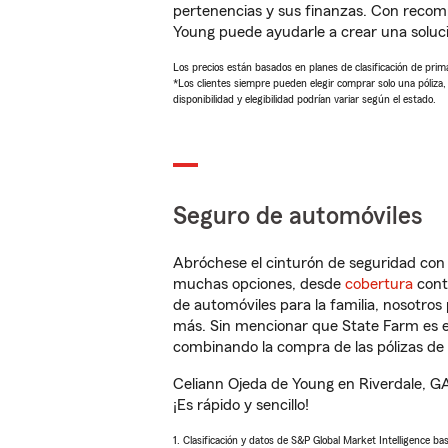
pertenencias y sus finanzas. Con recom
Young puede ayudarle a crear una soluc
Los precios están basados en planes de clasificación de primas
*Los clientes siempre pueden elegir comprar solo una póliza
disponibilidad y elegibilidad podrían variar según el estado.
Seguro de automóviles
Abróchese el cinturón de seguridad co
muchas opciones, desde
cobertura
con
de automóviles para la familia, nosotro
más. Sin mencionar que State Farm es e
combinando la compra de las pólizas de 
Celiann Ojeda de Young en Riverdale, G
¡Es rápido y sencillo!
1. Clasificación y datos de S&P Global Market Intelligence ba